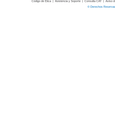
Código de Ética
|
Asistencia y Soporte
|
Consulta CAT
|
Aviso d
© Derechos Reservado