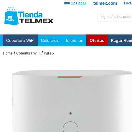
telmex.com
800 123 2222
Fact
Cobertura WiFi
Celulares
Teléfonos
Ofertas
Pagar Rec
/
/
Home
Cobertura WiFi
WiFi 5