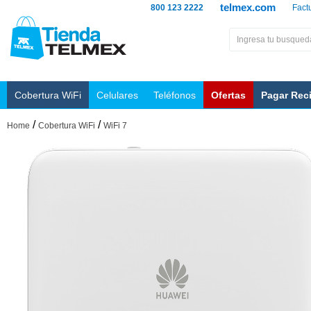
telmex.com
800 123 2222
Fact
Cobertura WiFi
Celulares
Teléfonos
Ofertas
Pagar Rec
/
/
Home
Cobertura WiFi
WiFi 7