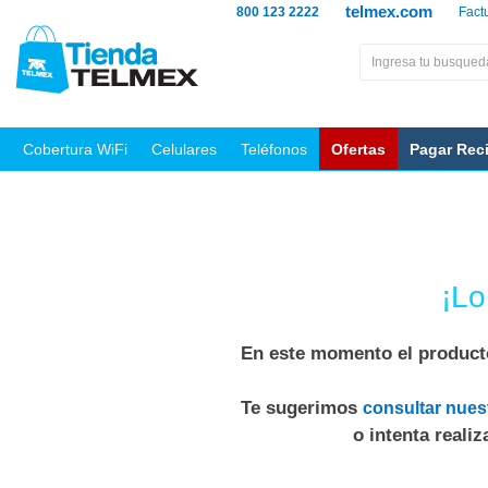
telmex.com
800 123 2222
Fact
Cobertura WiFi
Celulares
Teléfonos
Ofertas
Pagar Rec
¡Lo
En este momento el producto
Te sugerimos
consultar nues
o intenta reali