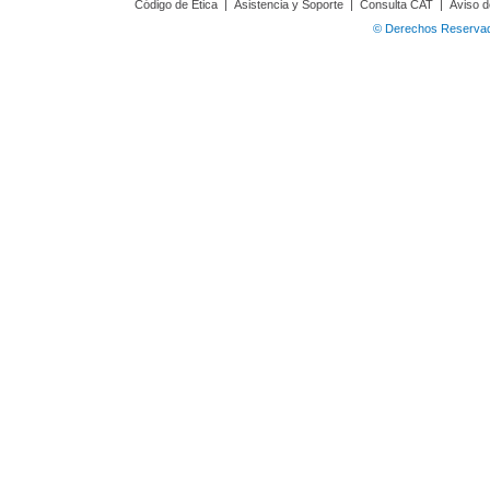
Código de Ética
|
Asistencia y Soporte
|
Consulta CAT
|
Aviso d
© Derechos Reservado