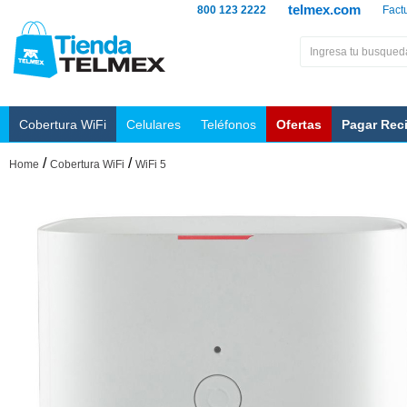
telmex.com
800 123 2222
Fact
Cobertura WiFi
Celulares
Teléfonos
Ofertas
Pagar Rec
/
/
Home
Cobertura WiFi
WiFi 5