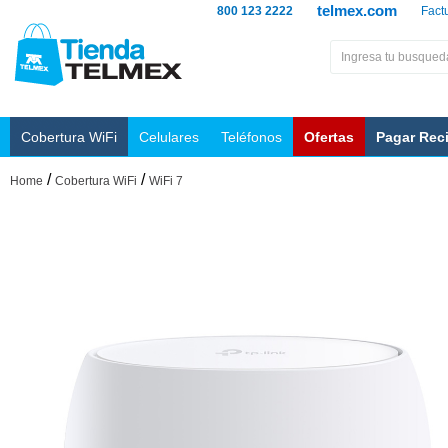
telmex.com
800 123 2222
Fact
Cobertura WiFi
Celulares
Teléfonos
Ofertas
Pagar Rec
/
/
Home
Cobertura WiFi
WiFi 7