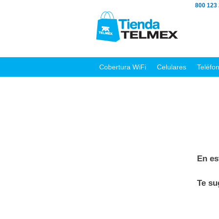
800 123
Cobertura WiFi
Celulares
Teléfo
En es
Te s