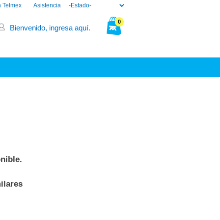
n Telmex
Asistencia
0
Bienvenido, ingresa aquí.
Tu bolsa está vacía.
nible.
ilares