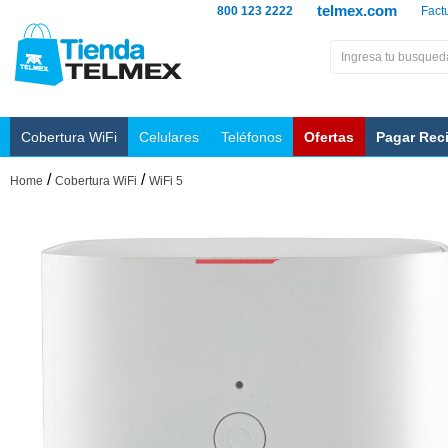
telmex.com
800 123 2222
Fact
Cobertura WiFi
Celulares
Teléfonos
Ofertas
Pagar Rec
/
/
Home
Cobertura WiFi
WiFi 5