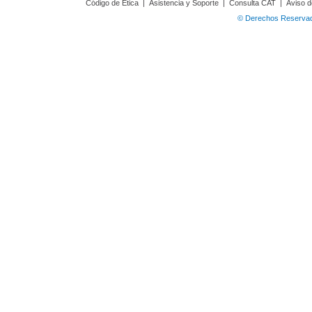
Código de Ética
|
Asistencia y Soporte
|
Consulta CAT
|
Aviso d
© Derechos Reservado