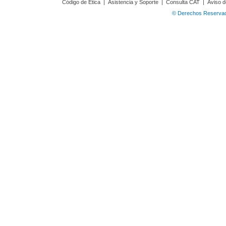
Código de Ética
|
Asistencia y Soporte
|
Consulta CAT
|
Aviso d
© Derechos Reservado