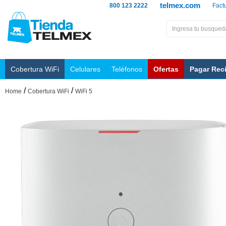
telmex.com
800 123 2222
Fact
Cobertura WiFi
Celulares
Teléfonos
Ofertas
Pagar Rec
/
/
Home
Cobertura WiFi
WiFi 5