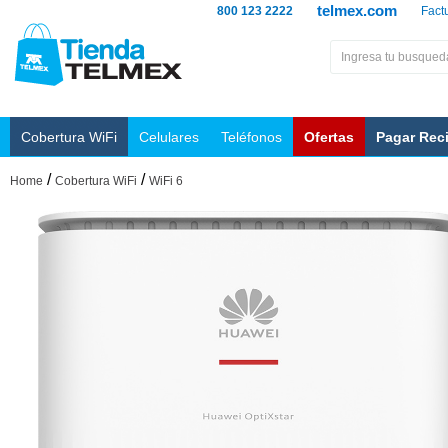
telmex.com
800 123 2222
Fact
Cobertura WiFi
Celulares
Teléfonos
Ofertas
Pagar Rec
/
/
Home
Cobertura WiFi
WiFi 6