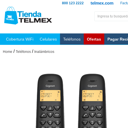
telmex.com
800 123 2222
Fact
Cobertura WiFi
Celulares
Teléfonos
Ofertas
Pagar Rec
/
/
Home
Teléfonos
Inalámbricos