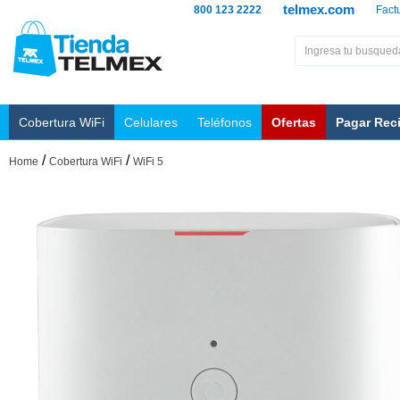
telmex.com
800 123 2222
Fact
Cobertura WiFi
Celulares
Teléfonos
Ofertas
Pagar Rec
/
/
Home
Cobertura WiFi
WiFi 5