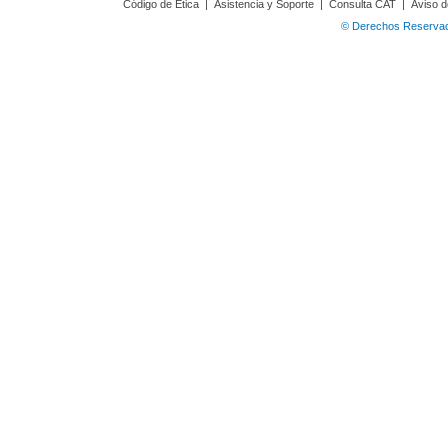
Código de Ética
|
Asistencia y Soporte
|
Consulta CAT
|
Aviso d
© Derechos Reservado