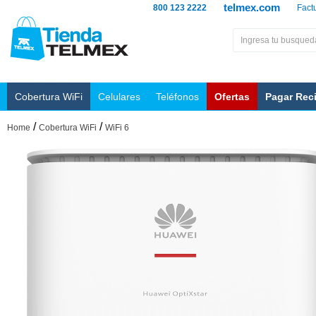
telmex.com
800 123 2222
Fact
Cobertura WiFi
Celulares
Teléfonos
Ofertas
Pagar Rec
/
/
Home
Cobertura WiFi
WiFi 6