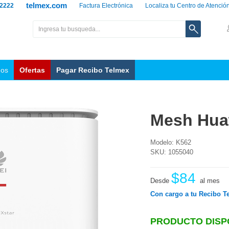
telmex.com
 2222
Factura Electrónica
Localiza tu Centro de Atenció
nos
Ofertas
Pagar Recibo Telmex
Mesh Hua
Modelo: K562
SKU: 1055040
$84
Desde
al mes
Con cargo a tu Recibo T
PRODUCTO DISP