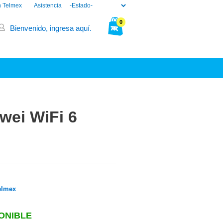
n Telmex
Asistencia
0
Bienvenido, ingresa aquí.
Tu bolsa está vacía.
wei WiFi 6
elmex
ONIBLE