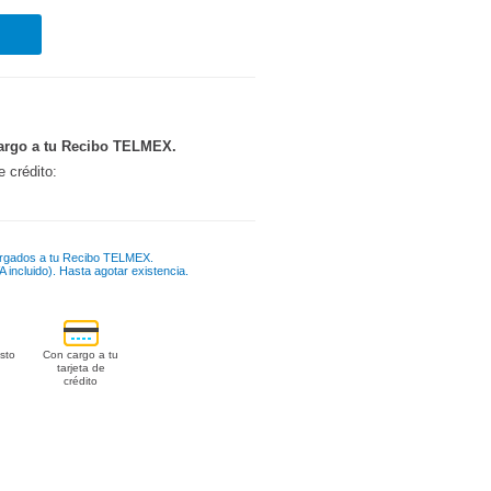
argo a tu Recibo TELMEX.
e crédito:
rgados a tu Recibo TELMEX.
 incluido). Hasta agotar existencia.
sto
Con cargo a tu
tarjeta de
crédito