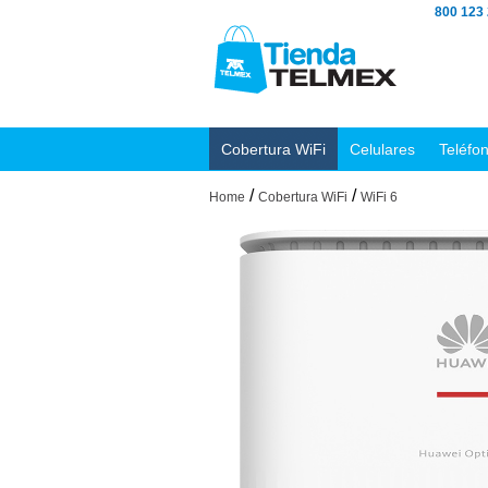
800 123
Cobertura WiFi
Celulares
Teléfo
/
/
Home
Cobertura WiFi
WiFi 6