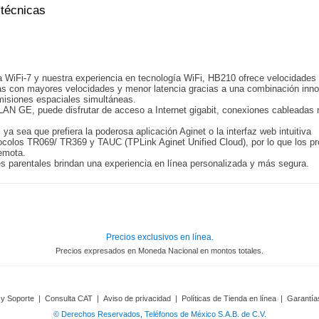
 técnicas
 WiFi-7 y nuestra experiencia en tecnología WiFi, HB210 ofrece velocidades
das con mayores velocidades y menor latencia gracias a una combinación in
smisiones espaciales simultáneas.
 GE, puede disfrutar de acceso a Internet gigabit, conexiones cableadas r
 ya sea que prefiera la poderosa aplicación Aginet o la interfaz web intuitiva
tocolos TR069/ TR369 y TAUC (TPLink Aginet Unified Cloud), por lo que los p
remota.
es parentales brindan una experiencia en línea personalizada y más segura.
Precios exclusivos en línea.
Precios expresados en Moneda Nacional en montos totales.
 y Soporte
|
Consulta CAT
|
Aviso de privacidad
|
Políticas de Tienda en línea
|
Garantía
© Derechos Reservados, Teléfonos de México S.A.B. de C.V.