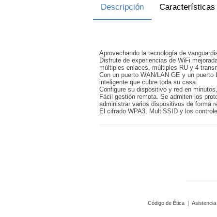
Descripción
Características
Aprovechando la tecnología de vanguardia
Disfrute de experiencias de WiFi mejora
múltiples enlaces, múltiples RU y 4 tran
Con un puerto WAN/LAN GE y un puerto LAN
inteligente que cubre toda su casa.
Configure su dispositivo y red en minutos,
Fácil gestión remota. Se admiten los pro
administrar varios dispositivos de forma 
El cifrado WPA3, MultiSSID y los control
Código de Ética
|
Asistencia