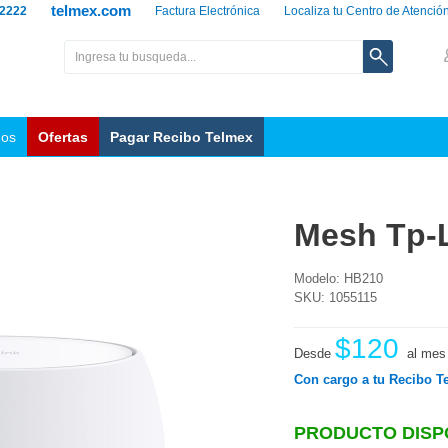
telmex.com
 2222
Factura Electrónica
Localiza tu Centro de Atenció
nos
Ofertas
Pagar Recibo Telmex
Mesh Tp-L
Modelo: HB210
SKU: 1055115
$120
Desde
al mes
Con cargo a tu Recibo T
PRODUCTO DISP