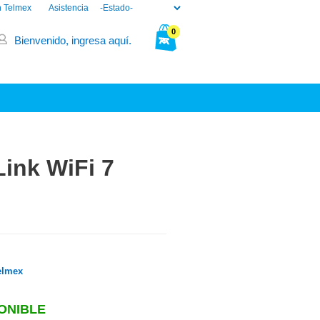
n Telmex
Asistencia
0
Bienvenido, ingresa aquí.
Tu bolsa está vacía.
ink WiFi 7
elmex
ONIBLE