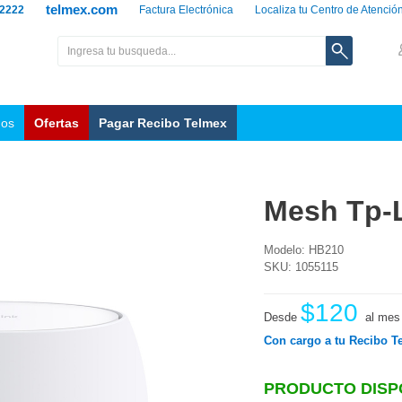
telmex.com
 2222
Factura Electrónica
Localiza tu Centro de Atenció
nos
Ofertas
Pagar Recibo Telmex
Mesh Tp-L
Modelo: HB210
SKU: 1055115
$120
Desde
al mes
Con cargo a tu Recibo T
PRODUCTO DISP