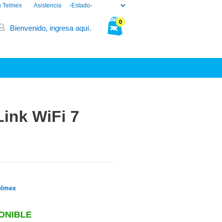
n Telmex
Asistencia
0
Bienvenido, ingresa aquí.
Tu bolsa está vacía.
ink WiFi 7
elmex
ONIBLE