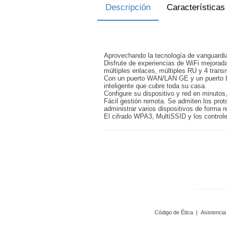
Descripción
Características
Aprovechando la tecnología de vanguardia
Disfrute de experiencias de WiFi mejora
múltiples enlaces, múltiples RU y 4 tran
Con un puerto WAN/LAN GE y un puerto LAN
inteligente que cubre toda su casa.
Configure su dispositivo y red en minutos,
Fácil gestión remota. Se admiten los pro
administrar varios dispositivos de forma 
El cifrado WPA3, MultiSSID y los control
Código de Ética
|
Asistencia