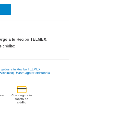
argo a tu Recibo TELMEX.
e crédito:
rgados a tu Recibo TELMEX.
 incluido). Hasta agotar existencia.
sto
Con cargo a tu
tarjeta de
crédito