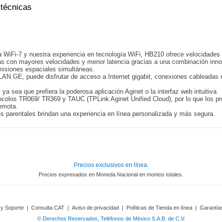
 técnicas
 WiFi-7 y nuestra experiencia en tecnología WiFi, HB210 ofrece velocidades
das con mayores velocidades y menor latencia gracias a una combinación in
smisiones espaciales simultáneas.
 GE, puede disfrutar de acceso a Internet gigabit, conexiones cableadas r
 ya sea que prefiera la poderosa aplicación Aginet o la interfaz web intuitiva
tocolos TR069/ TR369 y TAUC (TPLink Aginet Unified Cloud), por lo que los p
remota.
es parentales brindan una experiencia en línea personalizada y más segura.
Precios exclusivos en línea.
Precios expresados en Moneda Nacional en montos totales.
 y Soporte
|
Consulta CAT
|
Aviso de privacidad
|
Políticas de Tienda en línea
|
Garantía
© Derechos Reservados, Teléfonos de México S.A.B. de C.V.