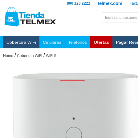
telmex.com
800 123 2222
Fact
Cobertura WiFi
Celulares
Teléfonos
Ofertas
Pagar Rec
/
/
Home
Cobertura WiFi
WiFi 5