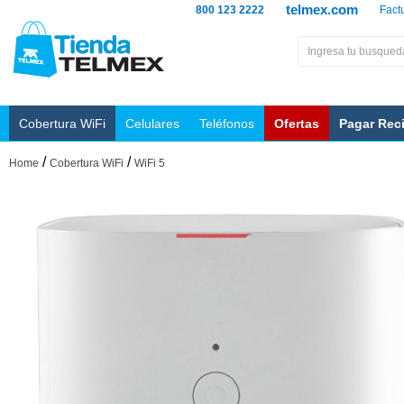
telmex.com
800 123 2222
Fact
Cobertura WiFi
Celulares
Teléfonos
Ofertas
Pagar Rec
/
/
Home
Cobertura WiFi
WiFi 5