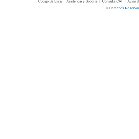
Código de Ética
|
Asistencia y Soporte
|
Consulta CAT
|
Aviso d
© Derechos Reservado