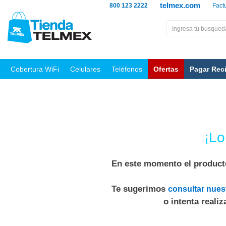
telmex.com
800 123 2222
Fact
Cobertura WiFi
Celulares
Teléfonos
Ofertas
Pagar Rec
¡Lo
En este momento el producto
Te sugerimos
consultar nues
o intenta reali