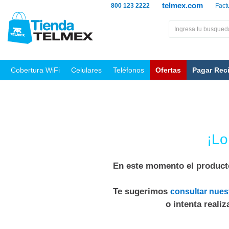
telmex.com
800 123 2222
Fact
Cobertura WiFi
Celulares
Teléfonos
Ofertas
Pagar Rec
¡Lo
En este momento el producto
Te sugerimos
consultar nues
o intenta reali