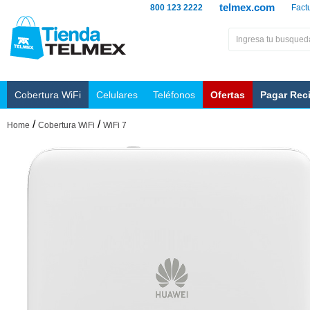
telmex.com
800 123 2222
Fact
Cobertura WiFi
Celulares
Teléfonos
Ofertas
Pagar Rec
/
/
Home
Cobertura WiFi
WiFi 7