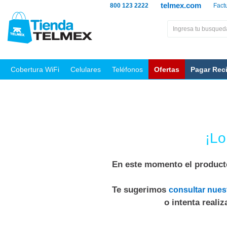
telmex.com
800 123 2222
Fact
Cobertura WiFi
Celulares
Teléfonos
Ofertas
Pagar Rec
¡Lo
En este momento el producto
Te sugerimos
consultar nues
o intenta reali