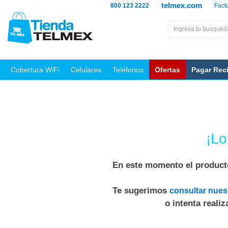
telmex.com
800 123 2222
Fact
Cobertura WiFi
Celulares
Teléfonos
Ofertas
Pagar Rec
¡Lo
En este momento el producto
Te sugerimos
consultar nues
o intenta reali