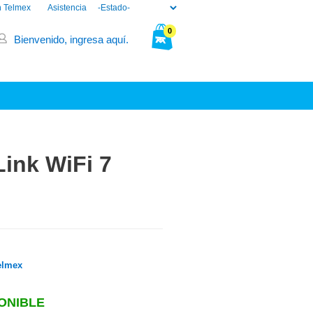
n Telmex
Asistencia
0
Bienvenido, ingresa aquí.
Tu bolsa está vacía.
ink WiFi 7
elmex
ONIBLE