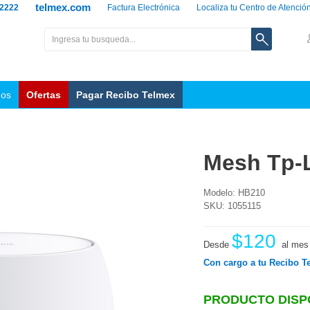
telmex.com
 2222
Factura Electrónica
Localiza tu Centro de Atenció
nos
Ofertas
Pagar Recibo Telmex
Mesh Tp-L
Modelo: HB210
SKU: 1055115
$120
Desde
al mes
Con cargo a tu Recibo T
PRODUCTO DISP