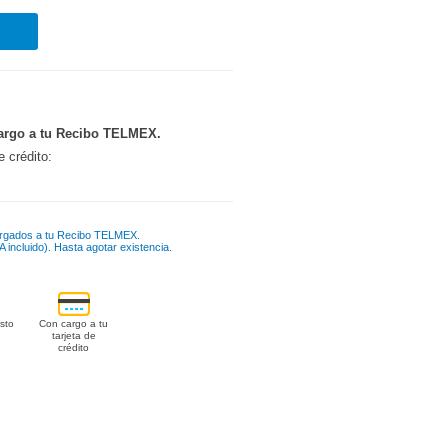
argo a tu Recibo TELMEX.
e crédito:
rgados a tu Recibo TELMEX.
 incluido). Hasta agotar existencia.
sto
Con cargo a tu
tarjeta de
crédito