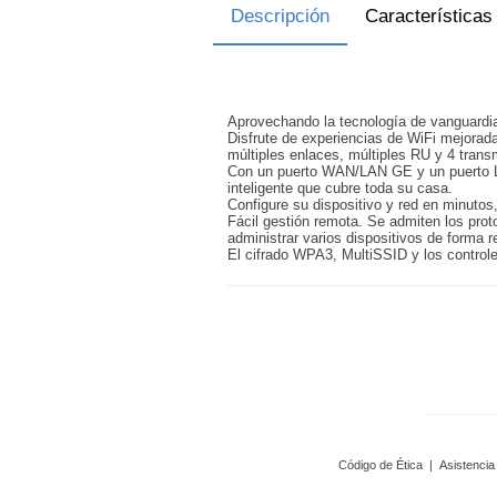
Descripción
Características
Aprovechando la tecnología de vanguardia
Disfrute de experiencias de WiFi mejora
múltiples enlaces, múltiples RU y 4 tran
Con un puerto WAN/LAN GE y un puerto LAN
inteligente que cubre toda su casa.
Configure su dispositivo y red en minutos,
Fácil gestión remota. Se admiten los pro
administrar varios dispositivos de forma 
El cifrado WPA3, MultiSSID y los control
Código de Ética
|
Asistencia