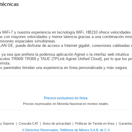
 técnicas
 WiFi-7 y nuestra experiencia en tecnología WiFi, HB210 ofrece velocidades
das con mayores velocidades y menor latencia gracias a una combinación in
smisiones espaciales simultáneas.
 GE, puede disfrutar de acceso a Internet gigabit, conexiones cableadas r
 ya sea que prefiera la poderosa aplicación Aginet o la interfaz web intuitiva
tocolos TR069/ TR369 y TAUC (TPLink Aginet Unified Cloud), por lo que los p
remota.
es parentales brindan una experiencia en línea personalizada y más segura.
Precios exclusivos en línea.
Precios expresados en Moneda Nacional en montos totales.
 y Soporte
|
Consulta CAT
|
Aviso de privacidad
|
Políticas de Tienda en línea
|
Garantía
© Derechos Reservados, Teléfonos de México S.A.B. de C.V.