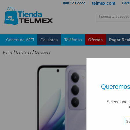
telmex.com
800 123 2222
Fact
Cobertura WiFi
Celulares
Teléfonos
Ofertas
Pagar Rec
/
/
Home
Celulares
Celulares
Queremos 
Selecciona t