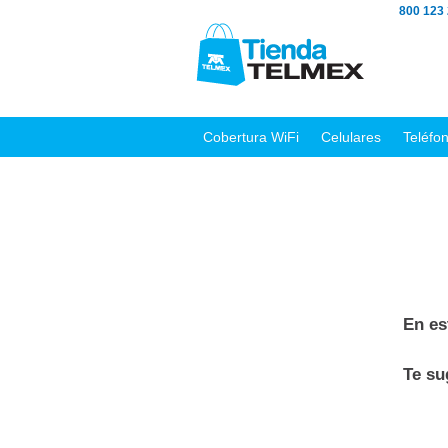
800 123
Cobertura WiFi
Celulares
Teléfo
En es
Te s