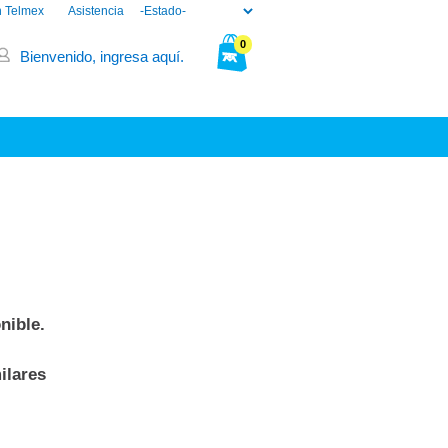
n Telmex
Asistencia
0
Bienvenido, ingresa aquí.
Tu bolsa está vacía.
nible.
ilares