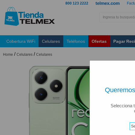
telmex.com
800 123 2222
Fact
Cobertura WiFi
Celulares
Teléfonos
Ofertas
Pagar Rec
/
/
Home
Celulares
Celulares
Queremos 
Selecciona t