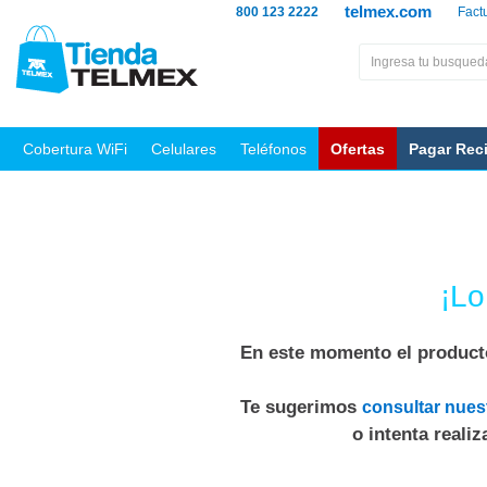
telmex.com
800 123 2222
Fact
Cobertura WiFi
Celulares
Teléfonos
Ofertas
Pagar Rec
¡Lo
En este momento el producto
Te sugerimos
consultar nues
o intenta reali