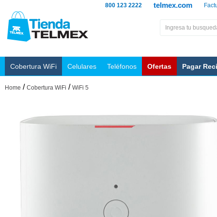
telmex.com
800 123 2222
Fact
Cobertura WiFi
Celulares
Teléfonos
Ofertas
Pagar Rec
/
/
Home
Cobertura WiFi
WiFi 5