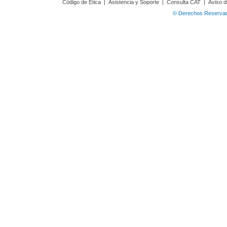
Código de Ética
|
Asistencia y Soporte
|
Consulta CAT
|
Aviso d
© Derechos Reservado