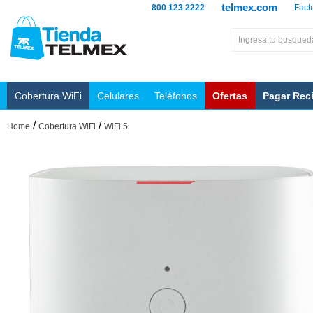
telmex.com
800 123 2222
Fact
Cobertura WiFi
Celulares
Teléfonos
Ofertas
Pagar Rec
/
/
Home
Cobertura WiFi
WiFi 5