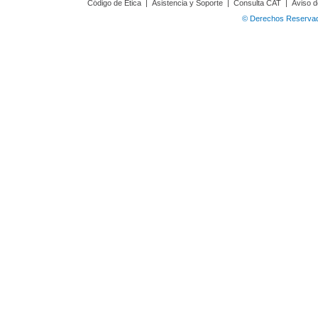
Código de Ética
|
Asistencia y Soporte
|
Consulta CAT
|
Aviso d
© Derechos Reservado