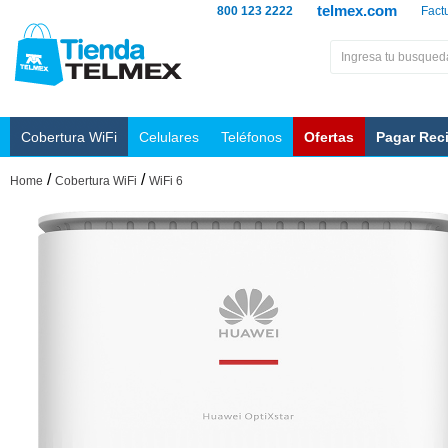
telmex.com
800 123 2222
Fact
Cobertura WiFi
Celulares
Teléfonos
Ofertas
Pagar Rec
/
/
Home
Cobertura WiFi
WiFi 6