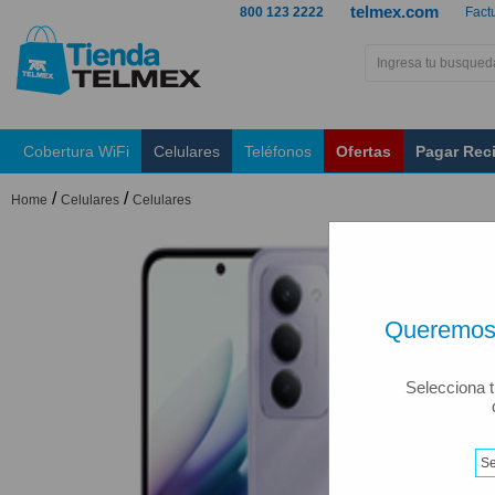
telmex.com
800 123 2222
Fact
Cobertura WiFi
Celulares
Teléfonos
Ofertas
Pagar Rec
/
/
Home
Celulares
Celulares
Queremos 
Selecciona t