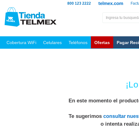
telmex.com
800 123 2222
Fact
Cobertura WiFi
Celulares
Teléfonos
Ofertas
Pagar Rec
¡Lo
En este momento el producto
Te sugerimos
consultar nues
o intenta reali