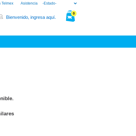
n Telmex
Asistencia
0
Bienvenido, ingresa aquí.
Tu bolsa está vacía.
nible.
ilares