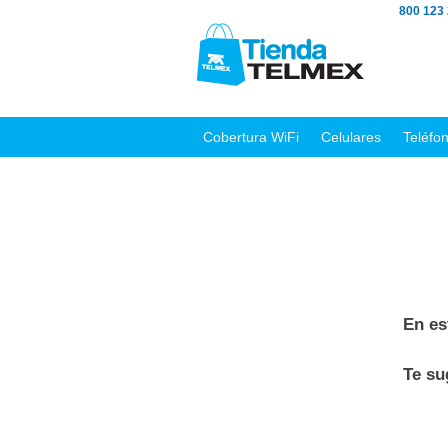
800 123
Cobertura WiFi
Celulares
Teléfo
En es
Te s