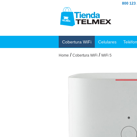
800 123
Cobertura WiFi
Celulares
Teléfo
/
/
Home
Cobertura WiFi
WiFi 5