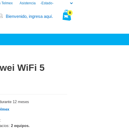
n Telmex
Asistencia
0
Bienvenido, ingresa aquí.
Tu bolsa está vacía.
wei WiFi 5
durante 12 meses
elmex
:
pacios:
2 equipos.