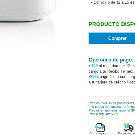
•
Domicilio de 11 a 15 e
PRODUCTO DISP
Opciones de pago:
•
$49
al mes durante 12 m
cargo a tu Recibo Telmex.
•
$589
pago único con car
a tu tarjeta de crédito / dé
Precios exclusivos por internet.
Los pagos mensuales serán ca
Precios en moneda nacional (IVA
Precio regular: $589
Con cargo a tu
Envío sin co