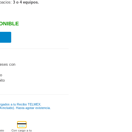
spacios:
3 o 4 equipos.
ONIBLE
eses con
go
bito
rgados a tu Recibo TELMEX.
 incluido). Hasta agotar existencia.
sto
Con cargo a tu