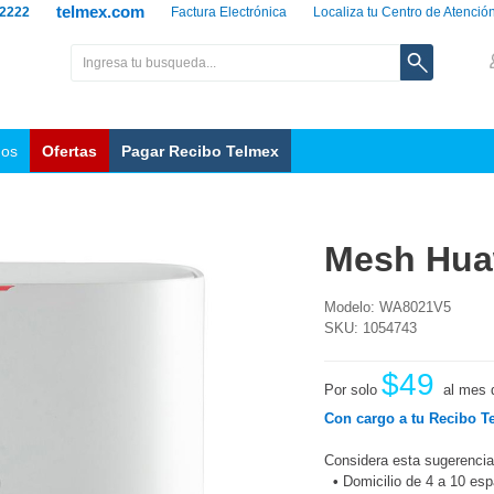
telmex.com
 2222
Factura Electrónica
Localiza tu Centro de Atenció
nos
Ofertas
Pagar Recibo Telmex
Mesh Hua
Modelo: WA8021V5
SKU: 1054743
$49
Por solo
al mes 
Con cargo a tu Recibo T
Considera esta sugerencia
•
Domicilio de 4 a 10 es