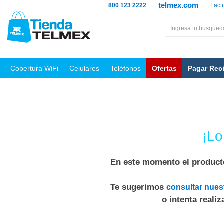
telmex.com
800 123 2222
Fact
Cobertura WiFi
Celulares
Teléfonos
Ofertas
Pagar Rec
¡Lo
En este momento el producto
Te sugerimos
consultar nues
o intenta reali