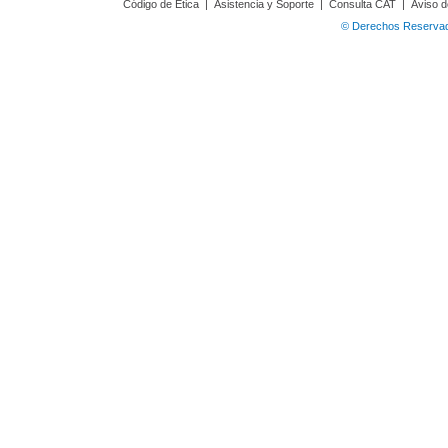
Código de Ética
|
Asistencia y Soporte
|
Consulta CAT
|
Aviso d
© Derechos Reservado