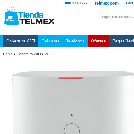
telmex.com
800 123 2222
Fact
Cobertura WiFi
Celulares
Teléfonos
Ofertas
Pagar Rec
/
/
Home
Cobertura WiFi
WiFi 5