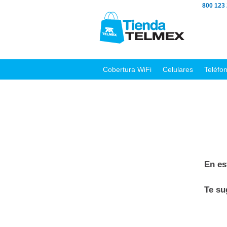
800 123
Cobertura WiFi
Celulares
Teléfo
En es
Te s