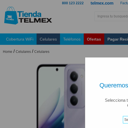
telmex.com
800 123 2222
Fact
Cobertura WiFi
Celulares
Teléfonos
Ofertas
Pagar Rec
/
/
Home
Celulares
Celulares
Queremos 
Selecciona t