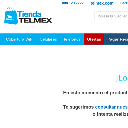
telmex.com
800 123 2222
Fact
Cobertura WiFi
Celulares
Teléfonos
Ofertas
Pagar Rec
¡Lo
En este momento el producto
Te sugerimos
consultar nues
o intenta reali