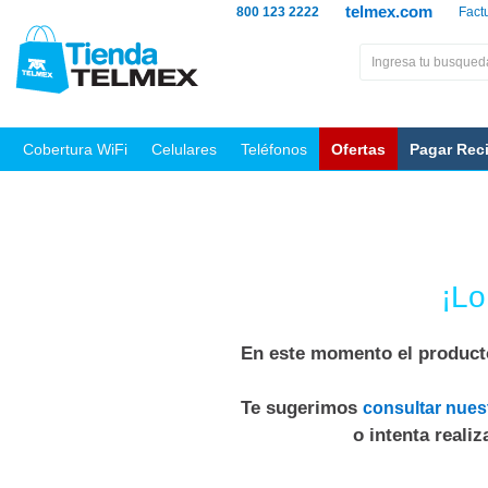
telmex.com
800 123 2222
Fact
Cobertura WiFi
Celulares
Teléfonos
Ofertas
Pagar Rec
¡Lo
En este momento el producto
Te sugerimos
consultar nues
o intenta reali