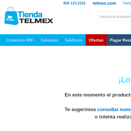
telmex.com
800 123 2222
Fact
Cobertura WiFi
Celulares
Teléfonos
Ofertas
Pagar Rec
¡Lo
En este momento el producto
Te sugerimos
consultar nues
o intenta reali