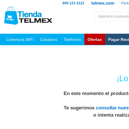
telmex.com
800 123 2222
Fact
Cobertura WiFi
Celulares
Teléfonos
Ofertas
Pagar Rec
¡Lo
En este momento el producto
Te sugerimos
consultar nues
o intenta reali