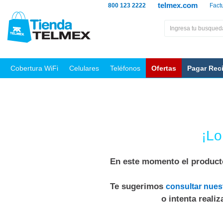
telmex.com
800 123 2222
Fact
Cobertura WiFi
Celulares
Teléfonos
Ofertas
Pagar Rec
¡Lo
En este momento el producto
Te sugerimos
consultar nues
o intenta reali