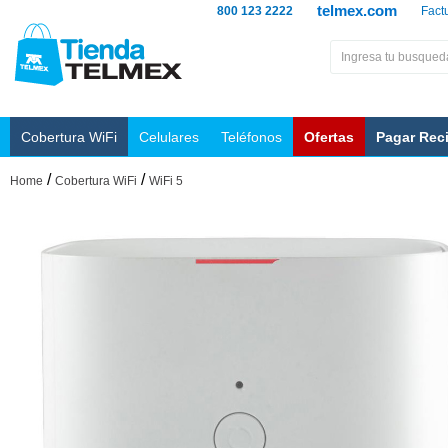
telmex.com
800 123 2222
Fact
Cobertura WiFi
Celulares
Teléfonos
Ofertas
Pagar Rec
/
/
Home
Cobertura WiFi
WiFi 5