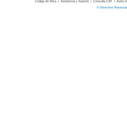
Código de Ética
|
Asistencia y Soporte
|
Consulta CAT
|
Aviso d
© Derechos Reservado