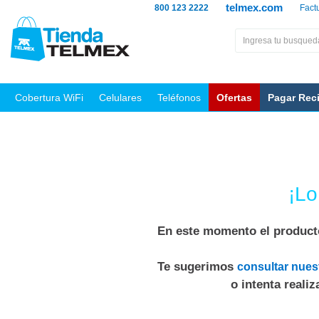
telmex.com
800 123 2222
Fact
Cobertura WiFi
Celulares
Teléfonos
Ofertas
Pagar Rec
¡Lo
En este momento el producto
Te sugerimos
consultar nues
o intenta reali