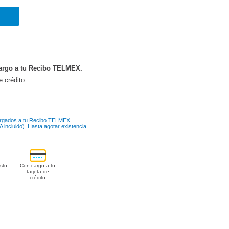
argo a tu Recibo TELMEX.
e crédito:
rgados a tu Recibo TELMEX.
 incluido). Hasta agotar existencia.
sto
Con cargo a tu
tarjeta de
crédito