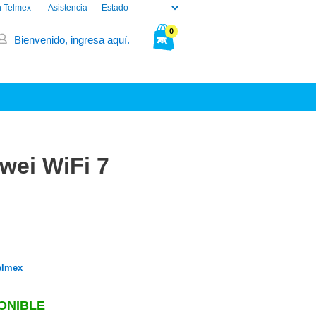
n Telmex
Asistencia
0
Bienvenido, ingresa aquí.
Tu bolsa está vacía.
wei WiFi 7
elmex
ONIBLE