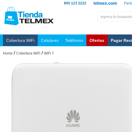
telmex.com
800 123 2222
Fact
Cobertura WiFi
Celulares
Teléfonos
Ofertas
Pagar Rec
/
/
Home
Cobertura WiFi
WiFi 7