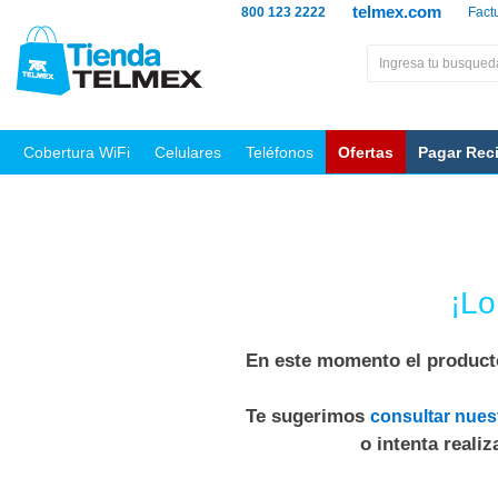
telmex.com
800 123 2222
Fact
Cobertura WiFi
Celulares
Teléfonos
Ofertas
Pagar Rec
¡Lo
En este momento el producto
Te sugerimos
consultar nues
o intenta reali