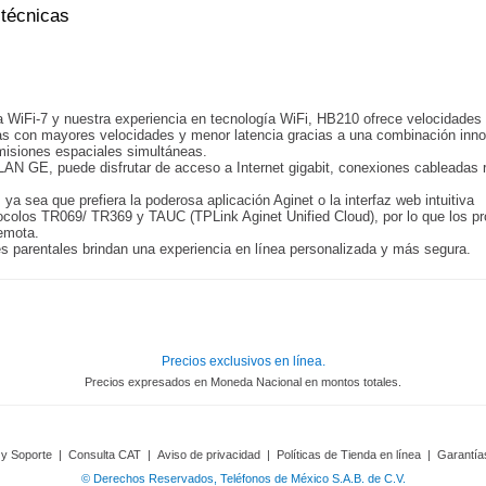
 técnicas
 WiFi-7 y nuestra experiencia en tecnología WiFi, HB210 ofrece velocidades
das con mayores velocidades y menor latencia gracias a una combinación in
smisiones espaciales simultáneas.
 GE, puede disfrutar de acceso a Internet gigabit, conexiones cableadas r
 ya sea que prefiera la poderosa aplicación Aginet o la interfaz web intuitiva
tocolos TR069/ TR369 y TAUC (TPLink Aginet Unified Cloud), por lo que los p
remota.
es parentales brindan una experiencia en línea personalizada y más segura.
Precios exclusivos en línea.
Precios expresados en Moneda Nacional en montos totales.
 y Soporte
|
Consulta CAT
|
Aviso de privacidad
|
Políticas de Tienda en línea
|
Garantía
© Derechos Reservados, Teléfonos de México S.A.B. de C.V.