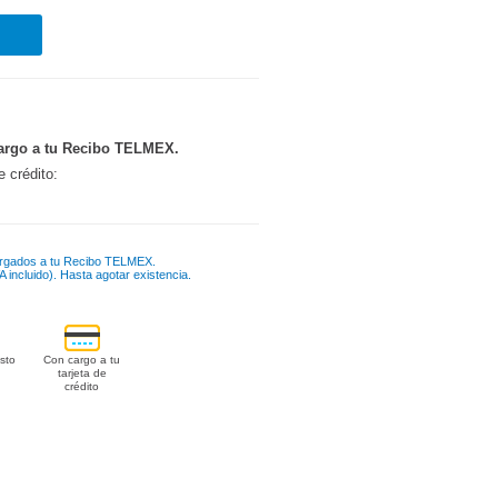
argo a tu Recibo TELMEX.
e crédito:
rgados a tu Recibo TELMEX.
 incluido). Hasta agotar existencia.
sto
Con cargo a tu
tarjeta de
crédito