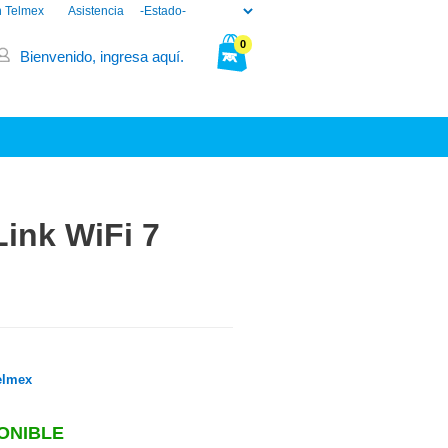
n Telmex
Asistencia
0
Bienvenido, ingresa aquí.
Tu bolsa está vacía.
ink WiFi 7
elmex
ONIBLE