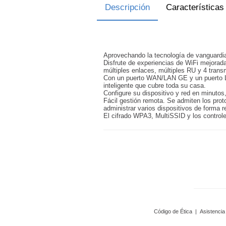
Descripción
Características
Aprovechando la tecnología de vanguardia
Disfrute de experiencias de WiFi mejora
múltiples enlaces, múltiples RU y 4 tran
Con un puerto WAN/LAN GE y un puerto LAN
inteligente que cubre toda su casa.
Configure su dispositivo y red en minutos,
Fácil gestión remota. Se admiten los pro
administrar varios dispositivos de forma 
El cifrado WPA3, MultiSSID y los control
Código de Ética
|
Asistencia