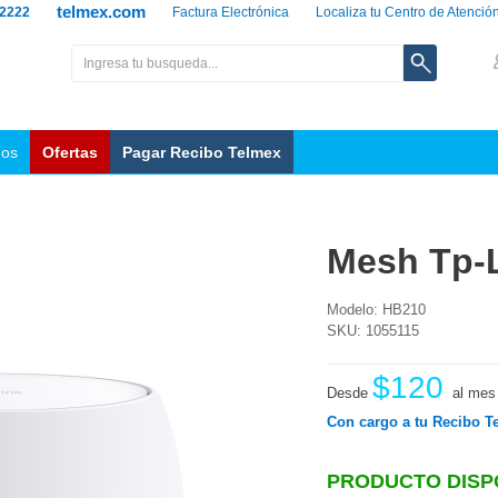
telmex.com
 2222
Factura Electrónica
Localiza tu Centro de Atenció
nos
Ofertas
Pagar Recibo Telmex
Mesh Tp-L
Modelo: HB210
SKU: 1055115
$120
Desde
al mes
Con cargo a tu Recibo T
PRODUCTO DISP