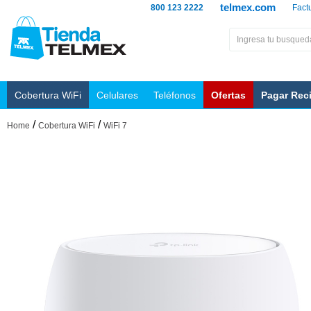
telmex.com
800 123 2222
Fact
Cobertura WiFi
Celulares
Teléfonos
Ofertas
Pagar Rec
/
/
Home
Cobertura WiFi
WiFi 7